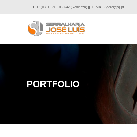
: (0351) 291 942 642 (Rede fixa) ||
: geral
@
sjl
.
pt
TEL
EMAIL
PORTFOLIO