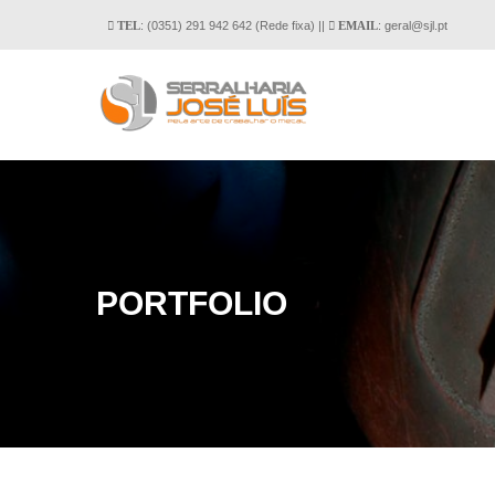
: (0351) 291 942 642 (Rede fixa) ||
: geral
@
sjl
.
pt
TEL
EMAIL
PORTFOLIO